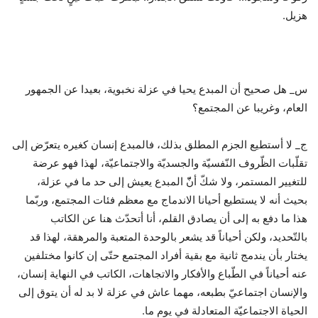
هزيل.
س_ هل صحيح أن المبدع يحيا في عزلة نخبوية، بعيدا عن الجمهور
العام، وغريبا عن المجتمع؟
ج_ لا أستطيع الجزم المطلق بذلك، فالمبدع إنسان كغيره يتعرّض إلى
تقلّبات الظّروف النّفسيّة والجسديّة والاجتماعيّة، لهذا فهو عرضة
للتغيير المستمر، ولا شكّ أنّّ المبدع يعيش إلى حد ما في عزلة،
بحيث أنه لا يستطيع أحيانا الاندماج مع معظم فئات المجتمع، وربّما
هذا ما دفع به إلى أن يصادق القلم، أنا أتحدّث هنا عن الكاتب
بالتّحديد، ولكن أحياناً قد يشعر بالوحدة المتعبة والمرهقة، لهذا قد
يختار بأن يندمج ثانية مع بقية أفراد المجتمع حتّى إن كانوا مختلفين
عنه أحياناً في الطّباع والأفكار والاتجاهات، الكاتب في النهاية إنسان،
والإنسان اجتماعيّ بطبعه، مهما عاش في عزلة لا بد له أن يتوق إلى
الحياة الاجتماعيّة المتعادلة في يوم ما.