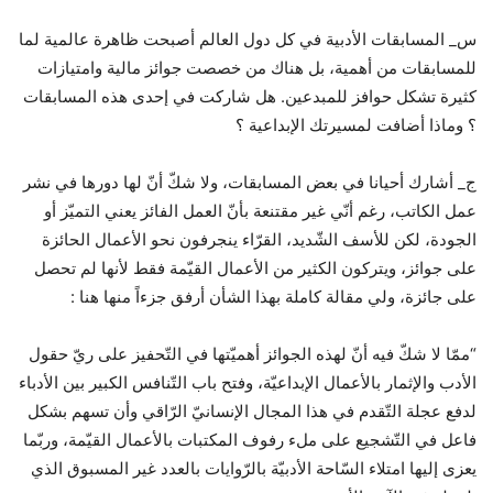
س_ المسابقات الأدبية في كل دول العالم أصبحت ظاهرة عالمية لما
للمسابقات من أهمية، بل هناك من خصصت جوائز مالية وامتيازات
كثيرة تشكل حوافز للمبدعين. هل شاركت في إحدى هذه المسابقات
؟ وماذا أضافت لمسيرتك الإبداعية ؟
ج_ أشارك أحيانا في بعض المسابقات، ولا شكّ أنّ لها دورها في نشر
عمل الكاتب، رغم أنّي غير مقتنعة بأنّ العمل الفائز يعني التميّز أو
الجودة، لكن للأسف الشّديد، القرّاء ينجرفون نحو الأعمال الحائزة
على جوائز، ويتركون الكثير من الأعمال القيّمة فقط لأنها لم تحصل
على جائزة، ولي مقالة كاملة بهذا الشأن أرفق جزءاً منها هنا :
“ممّا لا شكّ فيه أنّ لهذه الجوائز أهميّتها في التّحفيز على ريّ حقول
الأدب والإثمار بالأعمال الإبداعيّة، وفتح باب التّنافس الكبير بين الأدباء
لدفع عجلة التّقدم في هذا المجال الإنسانيّ الرّاقي وأن تسهم بشكل
فاعل في التّشجيع على ملء رفوف المكتبات بالأعمال القيّمة، وربّما
يعزى إليها امتلاء السّاحة الأدبيّة بالرّوايات بالعدد غير المسبوق الذي