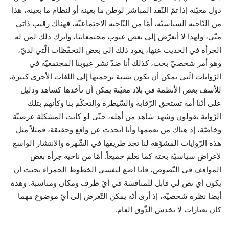
دول معيّنة إذا تمّ النّقد المباشر لوطن ما بعينه أو لنظام ما بعينه، هذا
من النّاحية السياسيّة، أمّا من النّاحية الاجتماعيّة، فهناك رقيب ذاتي
منّي، ولهذا لا أتعرّض إلى بعض عيوب مجتمعاتنا، وأترك ذلك لمن له
الجرأة في الحديث عنها، يعود ذلك إلى بعض التحفّظات الّتي لديّ،
وهو أمر شخصيّ بحت، كذلك أنا ضدّ نشر عيوبنا المجتمعيّة في
الرّوايات الّتي يمكن أن تكون نسبة ترجمتها إلى اللغات الأخرى كبيرة،
للأسف بعض الأنظمة في بلاد معيّنة يمكن أن تأخذها كشاهد ودليل
على أنّنا أمة تستحق الرّقابة والسّيطرة والتحكّم بنا وكأنهم بتلك
الرّواية يقولون وشهد شاهد من أهله، حتّى لو كانت المشكلة عرضيّة
وخاصّة، إذ هناك من يعممها وأنا أتحدث عن واقع وحقيقة، فمثلاً مثل
هذه الرّوايات المشوّهة لنا تجد طريقها في الشّهرة والانتشار الواسع
لأغراض سياسيّة بحتة كما نعلم جميعاً. أمّا من ناحية جرأة بعض
المواقف في النّصوص، فأنا أضع لنفسي الخطوط الحمراء بحيث أن
يكون أي نص لي قابل للمناقشة في أيّ ظرف ومكان ومناسبة. وهذه
أيضا نظرة شخصيّة، إذ أرى أنّه يمكن التّعرض إلى أيّ موضوع مهما
كان بعبارات لا تخدش الذّوق العام.