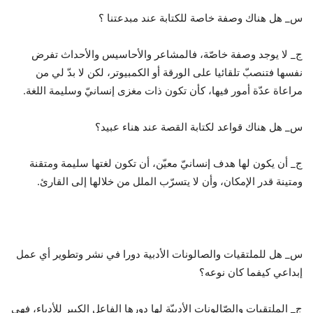
س_ هل هناك وصفة خاصة للكتابة عند مبدعتنا ؟
ج_ لا يوجد وصفة خاصّة، فالمشاعر والأحاسيس والأحداث تفرض
نفسها فتنصبّ تلقائيا على الورقة أو الكمبيوتر، لكن لا بدّ لي من
مراعاة عدّة أمور فيها، كأن تكون ذات مغزى إنسانيّ وسليمة اللغة.
س_ هل هناك قواعد لكتابة القصة عند هناء عبيد؟
ج_ أن يكون لها هدف إنسانيّ معيّن، أن تكون لغتها سليمة ومتقنة
ومتينة قدر الإمكان، وأن لا يتسرّب الملل من خلالها إلى القارئ.
س_ هل للملتقيات والصالونات الأدبية دورا في نشر وتطوير أي عمل
إبداعي كيفما كان نوعه؟
ج_ الملتقيات والصّالونات الأدبيّة لها دورها الفاعل الكبير للأدباء، فهي