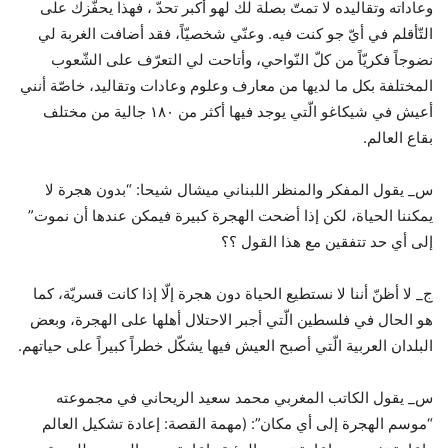
وعاداته وتقاليده لا تمتّ بصلة لك لهو أكبر تحدّ ، فهذا يحفّزك على
التّأقلم في أيّ جو كنت فيه. وعنّي شخصيّاً، فقد أضافت الغربة لي
نضوجاً فكريّاً من كلّ النّواحي، وأتاحت لي التعرّف على الشّعوب
المختلفة بكل ما لديها من معارف وعلوم وعادات وتقاليد، خاصّة أنني
أعيش في شيكاغو الّتي يوجد فيها أكثر من ١٨٠ جالية من مختلف
بقاع العالم.
س_ يقول المفكر والمنظر اللبناني ميشال شيحا: “بدون هجرة لا
يمكننا الحياة، لكن إذا أضحت الهجرة كبيرة فيمكن عندها أن نموت”
إلى أي حد تتفقين مع هذا القول ؟؟
ج_ لا أظنّ أننا لا نستطيع الحياة دون هجرة إلّا إذا كانت قسريّة، كما
هو الحال في فلسطين الّتي أجبر الاحتلال أهلها على الهجرة، وبعض
البلدان العربية الّتي أصبح العيش فيها يشكّل خطراً كبيراً على حياتهم.
س_ يقول الكاتب المغربي محمد سعيد الريحاني في مجموعته
“موسم الهجرة إلى أي مكان”: (مهمة القصة: إعادة تشكيل العالم