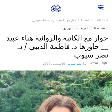
Slider site
Home
حوار مع الكاتبة والروائية هناء عبيد __...
Slider site
ٱخر تحديث
بورتري
حوار مع الكاتبة والروائية هناء عبيد
__ حاورها د. فاطمة الديبي / ذ.
نصر سيوب
762
0
By
نصر سيوب
-
19 سبتمبر، 2022