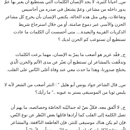
س_ أحيانا كثيرة، لا يجد الإنسان الكلمات التي يستطيع أن يعبر بها عمّ
يدور داخله من مشاعر، وعمّ يشتعل في صدره من أحاسيس
وتفاعلات، وفي مثل هذه الحالة، يكتفي الإنسان بأن يخرج كل مشاعر
الحزن والأسى عبر دموع صامتة، أو من خلال استرجاع شريط
الذكريات القريبة والبعيدة…. متى أحسست أن الكلمات ما عادت
تستطيع أن تستوعب كم الحزن لديك ؟
ج_ فقْد عزيز هو أصعب ما يمرّ به الإنسان، مهما برعت الكلمات
وتدفّقت بالمشاعر لن تستطيع أن تعبّر عن مدى الألم والحزن الّذي
يختلج صدورنا، وهذا ما حدث معي عند وفاة أغلى النّاس على القلب.
س_ قاﻝ ﺍﻟﺸﺎﻋﺮ ﺟﻮﺍﺩ ﻳﻮﻧﺲ ﺃﺑﻮ ﻫﻠﻴﻞ ” : ﺍﻟﻨﺜﺮ ﺃﺻﻌﺐ ﻣﻦ ﺍﻟﺸﻌﺮ ﻷﻧﻪ ﻻ
ﻳﻠﺒﺲ ﺛﻮﺑﺎ ﻣﻦ ﺍﻟﻤﻮﺳﻴﻘﻰ ﻳﺴﺘﺮ ﺑﻪ ﻋﻴﻮﺑﻪ ..” ﻣﺎ ﺭﺃﻳﻚ؟
ج_ لا أتّفق معه، فكلّ نصّ له جماليّته الخاصّة وخصائصه، ما يهم أن
تصل الكلمة إلى القلب كما أرادها قائلها بغض النّظر عن نوع النّص،
فإن لم يكن هناك موسيقى للنثر، فإن العاطفة الدّافقة، والمشاعر
الّتي تتوّج الكلمات كفيلة بأن يصبح النّص بديعاً سهلاً طيّعاً.