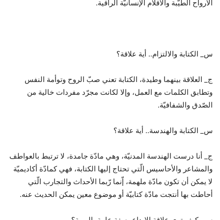
الأرواح الطيّبة والأقلام الإنسانيّة الراقية.
س_ الكتابة والالتزام.. أية علاقة؟
ج_ العلاقة بينهما وطيدة، الكتابة تعني صبّ الروح وتوأمة النفس
وتطابق الكلمات مع العمل، وإلا لكانت مجرّد مفردات خالية من
الصّدق والشفافيّة.
س_ الكتابة والهندسة.. أية علاقة؟
ج_ أنا درست الهندسة المدنيّة، وهي مادّة جامدة، لا ترتبط بالعواطف
والمشاعر والأحاسيس الّتي تحتاج إليها الكتابة، فهي كمادّة أكاديميّة
لا يمكن أن تكون مادّة ملهمة، إّنما رّبما الأحداث والتجارب الّتي
أحاطت بها أنتجت مادّة كتابيّة أو موضوع معين يمكن الحديث عنه.
س_ كيف تري علاقة الإبداع بصفة عامة بالهوية؟