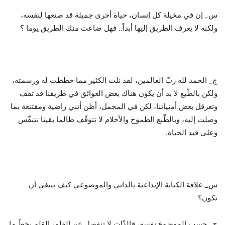
س_ إن في مخيلة كل إنسان، حياة أخرى جميلة قد صنعها لنفسه،
ولكنه لا يعرف الطريق إليها أبداً.. فهل ضاعت منك الطريق يوما ؟
ج_ الحمد لله ربّ العالمين، لقد نلت الكثير مما خططت له ورسمته،
ولكن بالطّبع لا بد أن يكون هناك بعض العوائق في طريقنا قد تقف
وتعرقل بعض أمنياتنا، لكن في المجمل، أظن أنني راضية ومقتنعة بما
وصلت إليه، وبالطّبع الطموح والأحلام لا تتوقّف طالما بقينا نتنفّس
وعلى قيد الحياة.
س_ علاقة الكتابة الإبداعية بالذاتي والموضوعي كيف ينبغي أن
تكون؟
ج_ حسب الموضوع نفسه، فالذّات لا تنفصل عن القلم، القلم يخطّ ما