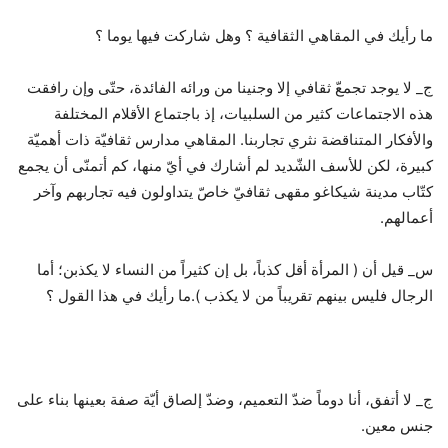
ما رأيك في المقاهي الثقافية ؟ وهل شاركت فيها يوما ؟
ج_ لا يوجد تجمعّ ثقافي إلا وجنينا من ورائه الفائدة، حتّى وإن رافقت
هذه الاجتماعات كثير من السلبيات، إذ باجتماع الأقلام المختلفة
والأفكار المتناقضة نثري تجاربنا. المقاهي مدارس ثقافيّة ذات أهميّة
كبيرة، لكن للأسف الشّديد لم أشارك في أيّ منها، كم أتمنّى أن يجمع
كتّاب مدينة شيكاغو مقهى ثقافيّ خاصّ يتداولون فيه تجاربهم وآخر
أعمالهم.
س_ قيل أن ( المرأة أقل كذباً، بل إن كثيراً من النساء لا يكذبن؛ أما
الرجال فليس بينهم تقريباً من لا يكذب ).ما رأيك في هذا القول ؟
ج_ لا أتفق، أنا دوماً ضدّ التعميم، وضدّ إلصاق أيّة صفة بعينها بناء على
جنس معين.