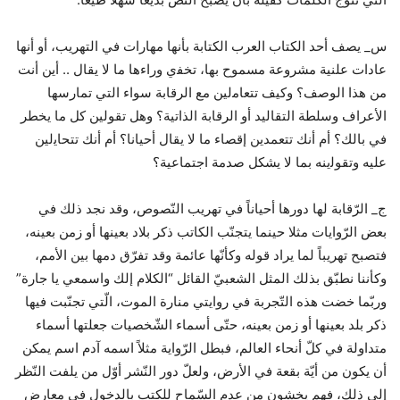
س_ ﻳﺼﻒ ﺃﺣﺪ ﺍﻟﻜﺘﺎﺏ ﺍﻟﻌﺮﺏ ﺍﻟﻜﺘﺎﺑﺔ ﺑﺄﻧﻬﺎ ﻣﻬﺎﺭﺍﺕ ﻓﻲ ﺍﻟﺘﻬﺮﻳﺐ، ﺃﻭ ﺃﻧﻬﺎ
ﻋﺎﺩﺍﺕ ﻋﻠﻨﻴﺔ ﻣﺸﺮﻭﻋﺔ مسموح ﺑﻬﺎ، ﺗﺨﻔي ﻭﺭﺍﺀﻫﺎ ﻣﺎ ﻻ ﻳﻘﺎﻝ .. ﺃﻳﻦ ﺃﻧﺖ
ﻣﻦ ﻫﺬﺍ ﺍﻟﻮﺻﻒ؟ ﻭﻛﻴﻒ ﺗﺘﻌﺎﻣلين ﻣﻊ ﺍﻟﺮﻗﺎﺑﺔ ﺳﻮﺍﺀ ﺍﻟﺘﻲ ﺗﻤﺎﺭﺳﻬﺎ
ﺍﻷﻋﺮﺍﻑ ﻭﺳﻠﻄﺔ ﺍﻟﺘﻘﺎﻟﻴﺪ ﺃﻭ ﺍﻟﺮﻗﺎﺑﺔ ﺍﻟﺬﺍﺗﻴﺔ؟ ﻭﻫﻞ ﺗﻘﻮلين ﻛﻞ ﻣﺎ ﻳﺨﻄﺮ
ﻓﻲ ﺑﺎﻟﻚ؟ ﺃﻡ ﺃﻧﻚ ﺗﺘﻌﻤﺪين ﺇﻗﺼﺎﺀ ﻣﺎ ﻻ ﻳﻘﺎﻝ ﺃﺣﻴﺎﻧﺎ؟ ﺃﻡ ﺃﻧﻚ ﺗﺘﺤﺎﻳلين
ﻋﻠﻴﻪ ﻭﺗﻘﻮﻟينه ﺑﻤﺎ ﻻ ﻳﺸﻜﻞ ﺻﺪﻣﺔ ﺍﺟﺘﻤﺎﻋﻴﺔ؟
ج_ الرّقابة لها دورها أحياناً في تهريب النّصوص، وقد نجد ذلك في
بعض الرّوايات مثلا حينما يتجنّب الكاتب ذكر بلاد بعينها أو زمن بعينه،
فتصبح تهريباً لما يراد قوله وكأنّها عائمة وقد تفرّق دمها بين الأمم،
وكأننا نطبّق بذلك المثل الشعبيّ القائل “الكلام إلك واسمعي يا جارة”
وربّما خضت هذه التّجربة في روايتي منارة الموت، الّتي تجنّبت فيها
ذكر بلد بعينها أو زمن بعينه، حتّى أسماء الشّخصيات جعلتها أسماء
متداولة في كلّ أنحاء العالم، فبطل الرّواية مثلاً اسمه آدم اسم يمكن
أن يكون من أيّة بقعة في الأرض، ولعلّ دور النّشر أوّل من يلفت النّظر
إلى ذلك، فهم يخشون من عدم السّماح للكتب بالدخول في معارض