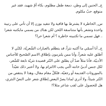
ج_ الحنين إلى وطن، دمعة طفل مظلوم، بكاء أمّ شهيد، فقد غير
متوقع، حبّ مكلوم.
س_ الخاطرة لا يشترط بها قافية ولا تتقيد بوزن إلا أن تأتي على رتيبة
واحدة وتشعر بأنها متناسقة اللحن لكن هناك من يسمي مايكتبه شعرا
.. فهل نسمي ما تكتبينه خاطرة ؟ أم شعرا حرا؟
ج_ أنا أسمّي ما أكتبه نثراً، قد يتطعّم بالعبارات الشّعريّة، لكنّي لا
أطلق عليه شعراً، وأنا ممن يلتزمون بإطلاق الاسم الصّحيح للأجناس
الأدبيّة، فأنا مثلاً ضدّ أن يطلق على النّثر قصيدة نثريّة تابعة للشّعر،
لكل جنس أدبيّ خانته الّتي يجب الالتزام بها، ولا أعتبر ذلك تقيّداً
بالموروثات القديمة أو رجعيّة، فلكلّ مقام مقال، وهذا لا ينتقص من
النّثر شيئاً، ولا أدري لماذا يصرّ البعض إطلاق شعر على النصّ النثري،
هل للحصول على لقب شاعر مثلا؟!