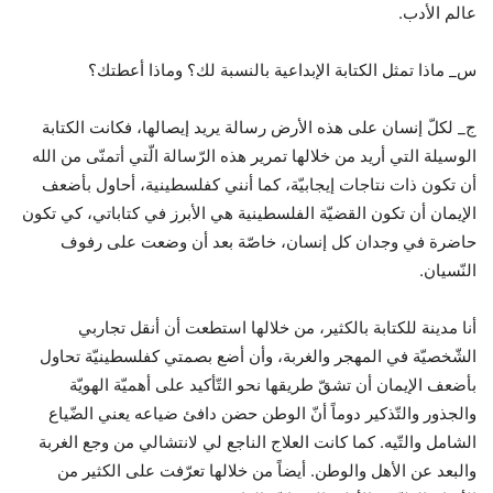
عالم الأدب.
س_ ماذا تمثل الكتابة الإبداعية بالنسبة لك؟ وماذا أعطتك؟
ج_ لكلّ إنسان على هذه الأرض رسالة يريد إيصالها، فكانت الكتابة
الوسيلة التي أريد من خلالها تمرير هذه الرّسالة الّتي أتمنّى من الله
أن تكون ذات نتاجات إيجابيّة، كما أنني كفلسطينية، أحاول بأضعف
الإيمان أن تكون القضيّة الفلسطينية هي الأبرز في كتاباتي، كي تكون
حاضرة في وجدان كل إنسان، خاصّة بعد أن وضعت على رفوف
النّسيان.
أنا مدينة للكتابة بالكثير، من خلالها استطعت أن أنقل تجاربي
الشّخصيّة في المهجر والغربة، وأن أضع بصمتي كفلسطينيّة تحاول
بأضعف الإيمان أن تشقّ طريقها نحو التّأكيد على أهميّة الهويّة
والجذور والتّذكير دوماً أنّ الوطن حضن دافئ ضياعه يعني الضّياع
الشامل والتّيه. كما كانت العلاج الناجع لي لانتشالي من وجع الغربة
والبعد عن الأهل والوطن. أيضاً من خلالها تعرّفت على الكثير من