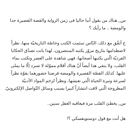
س_ هناك من يقول أننا حاليا فى زمن الرواية والقصة القصيرة جدا
والومضة .. ما رأيك ؟
ج أتفّق مع ذلك، النّاس سئمت الكتب وخاصّة التاريخيّة منها، نظراً
لاصطدامها بتاريخ مزوّر يكتبه المنتصرون، لهذا باتت تصدّق الحكايا
الفرديّة الّتي يكتبها أصحابها، فهي شاهدة على العصر وتكتب بماء
القلب، ولا ينفي هذا أيضاً أنّ هناك أقلام مموّلة لا تسرد إلّا ما يملى
عليها. كذلك القصّة القصيرة والومضة فرضتا حضورهما بقوّة نظراً
لسرعة وتيرة الحياة الّتي نعيشها، ونظراً لزخم المواد الأدبيّة
المطروحة الّتي لاقت انتشاراً كبيرا بسبب وسائل التّواصل الإلكترونيّ.
س_ يخطئ القلب مرة فيعاقبه العقل سنين..
هل أنت مع قول دوستويفسكي ؟!