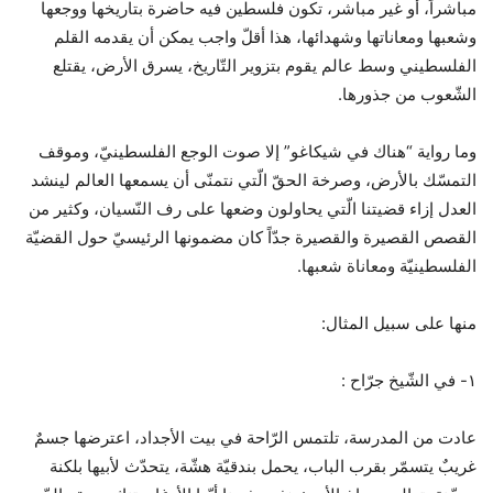
مباشراً، أو غير مباشر، تكون فلسطين فيه حاضرة بتاريخها ووجعها
وشعبها ومعاناتها وشهدائها، هذا أقلّ واجب يمكن أن يقدمه القلم
الفلسطيني وسط عالم يقوم بتزوير التّاريخ، يسرق الأرض، يقتلع
الشّعوب من جذورها.
وما رواية “هناك في شيكاغو” إلا صوت الوجع الفلسطينيّ، وموقف
التمسّك بالأرض، وصرخة الحقّ الّتي نتمنّى أن يسمعها العالم لينشد
العدل إزاء قضيتنا الّتي يحاولون وضعها على رف النّسيان، وكثير من
القصص القصيرة والقصيرة جدّاً كان مضمونها الرئيسيّ حول القضيّة
الفلسطينيّة ومعاناة شعبها.
منها على سبيل المثال:
١- في الشّيخ جرّاح :
عادت من المدرسة، تلتمس الرّاحة في بيت الأجداد، اعترضها جسمٌ
غريبٌ يتسمّر بقرب الباب، يحمل بندقيّة هشّة، يتحدّث لأبيها بلكنة