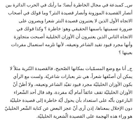
س_ كمبدعة في مجال الخاطرة أيضا؛ ما رأيك في الحرب الدائرة بين
أنصار القصيدة الموزونة وأنصار قصيدة النثر؟ وما قولك في أصحاب
الاتجاه الأول الذين لا يعتبرون قصيدة النثر شعرا ويصرون على
ضرورة تسميتها باسمها الحقيقي وهو: خاطرة ؟ وكذا قولك في
الاتجاه الثاني الذين يعتبرون أن الأوزان الخليلية أصبحت متجاوزة
وأنها مجرد قيود تقيد الشاعر وتعيقه، لأنها تلزمه استعمال مفردات
بعينها ؟
ج_ أنا مع وضع المسمّيات بمكانها الصّحيح، فالقصيدة النّثرية مثلاً لا
يمكن أن أصنّفها شعراً، هي نثر بعبارات شاعريّة. ولست مع الرأي
بكون الأوزان الخليليّة مجرد قيود تقيّد الشاعر وتعيقه، ولا أظنّ أنّ
الأوزان الخليليّة تقف عائقاً أمام أيّة مفردة، وقد قال أحد الشّعراء
البارعون بأنّّه على استعداد بأن يحول أيّة خاطرة إلى قصيدة خليليّة
دون الإخلال بمعناها، إذن أرى أنّ عجز البعض عن كتابة الشّعر الخليليّ
هو وراء هذه الهجمة على القصيدة الّشعرية الخليليّة.