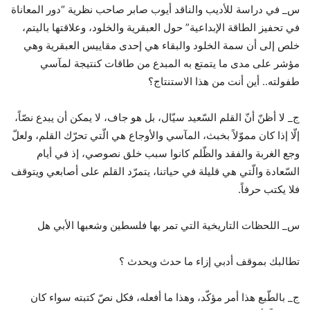
س_ في دراسة للأديب والناقد أيوب صابر صاحب نظرية “دور المعاناة
في تحفيز الطاقة الإبداعية” حول العبقرية والخلود، وعلاقتها باليتم،
خلص إلى أن سمة الخلود والبقاء هي إحدى مقاييس العبقرية وهي
مؤشر على مدى ما يتمتع به المبدع من طاقات كنتيجة لمآسي
طفولته.. أين أنت من هذا الاستنتاج؟
ج_ لا أظنّ أنّ القلم السّعيد سيّال، بل هو جاف، لا يمكن أن يبدع نصّاً،
إلّا إذا كان مموّلاً بخبث، المآسي والأوجاع هي الّتي تحرّك القلم، ولعلّ
وجع الغربة والفقد والظّلم كانوا سبب خلق نصوصي، إذ في أيام
السّعادة والّتي هي قليلة في حياتنا، يتمرّد القلم على أصابعي ويتوقف
فلا يكتب حرفاً.
س_ ﺍﻟﻠﺤﻈﺎﺕ ﺍﻟﺘﺎﺭﻳﺨﻴﺔ ﺍلتي تمر بها فلسطين وشعبها الأبي هل
ﺗﻄﺎﻟﺒﻚ ﺑﻤﻮﻗﻒ أدبي ﺇﺯﺍء ﻣﺎ حدث وﻳﺤﺪﺙ ؟
ج_ بالطّبع هذا أمر مؤكّد، وهذا ما أفعله، فكل نصّ كتبته سواء كان