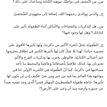
س_ من اكتشف في دواخلك موهبة الكتابة وساعدك على ذلك؟
ج_ والدتي ووالدي رحمهما الله، إضافة إلى مجهودي الشّخصيّ.
س_ ﻫﻞ ﻟﻠﺬﻛﺮﻳﺎﺕ ﻭﺍﻟﻔﻀﺎﺀﺍﺕ ﻭﺍﻷﻣﺎﻛﻦ ﺃﺛﻨﺎﺀ ﺍﻟﻄﻔﻮﻟﺔ ﺗﺄﺛﻴﺮ ﻋﻠﻰ
كتاباتك؟ وهل لها وجود فيها؟
ج_ الطّفولة تحتلّ الجزء الأكبر من ذاكرتنا، ولها تأثيرها الأقوى على
مسيرة حياتنا، لهذا بلا شكّ كان لها تأثيرها الكبير في إطلاق مخزونها
عبر أعمالي الكتابيّة، فالوطن يختزن بها وذكريات الفرح والألم
تختزنان بها، كذلك علاقتنا بأصدقائنا وعائلتنا والمحيط بنا تأخذ
مساحتها في ذاكرتنا، كما أنّ الطّفولة هي التّجربة الأولى لنا في
مواجهة هذا العالم بما فيه من خير ومن شرّ، فكيف إذن لن يكون لها
تأثيرها؛ خاصّة طفولة الفلسطينيّ المهجّر قسراً الّذي وجد نفسه بعيداً
عن جذوره وأرضه منذ أن وعى على الأرض؟!