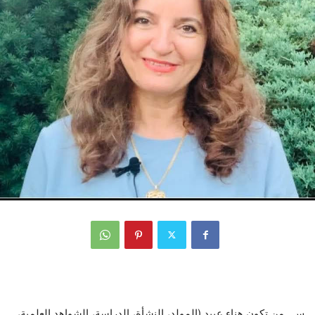
س_ من تكون هناء عبيد (المولد، النشأة، الدراسة، الشواهد العلمية،