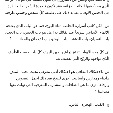
الّذي يصبّ فيها الكاتب أحزانه، فقد تكون قصيدة الشّعر أو الخاطرة
هي الحضن الأوفى، يعتمد ذلك على طبيعة كلّ شخص وحسب ظرفه.
س_ لكل كاتب أسراره الخاصة أثناء البوح، فما هو الباب الذي يفتحه
الإلهام الأبداعي سريعاً عند لقائك به؟ هل هو باب الحنين، باب الحب،
باب النسيان، باب الدهشة، باب الوجع، باب الإخفاق والمعاناة … ؟
ج_ كلّ هذه الأبواب تفتح ذراعيها حين البوح، كلّ باب حسب الظّرف
الّذي يواجهه والريّح الّتي تقصف به.
س_:الاحتكاك الثقافي هو احتكاك أدبي معرفي بحيث يحتك المبدع
بـأدباء ومدارس وأساليب أخرى ليبدع بعد ذلك أجمل النصوص
وأرقاها. ترى ما هي الثقافات والمشارب المعرفية التي نهلت منها
مبدعتنا ؟
ج_ الكتب، الهجرة، الناس.