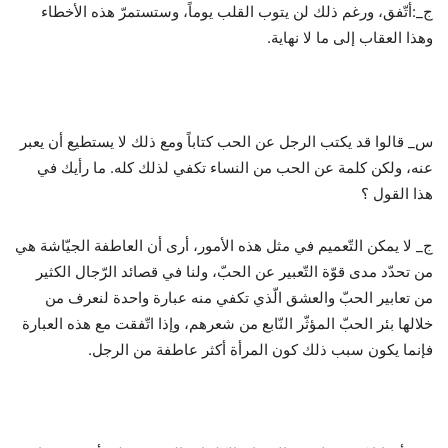
ج_:أتّفق، ورغم ذلك لن يتوب القلب يوماً، وستستمرّ هذه الأخطاء
وهذا العقاب إلى ما لا نهاية.
س_ قالوا قد يكتب الرجل عن الحب كتاباً ومع ذلك لا يستطيع أن يعبر
عنه، ولكن كلمة عن الحب من النساء تكفي لذلك كله. ما رأيك في
هذا القول ؟
ج_ لا يمكن التّعميم في مثل هذه الأمور، أرى أن العاطفة الجيّاشة هي
من تحدّد مدى قوّة التّعبير عن الحبّ، ولنا في قصائد الرّجال الكثير
من تعابير الحبّ والعشق الّذي تكفي منه عبارة واحدة لنعرف من
خلالها بئر الحبّ المؤثّر النّابع من شعرهم، وإذا اتّفقت مع هذه العبارة
فإنما يكون سبب ذلك كون المرأة أكثر عاطفة من الرجل.