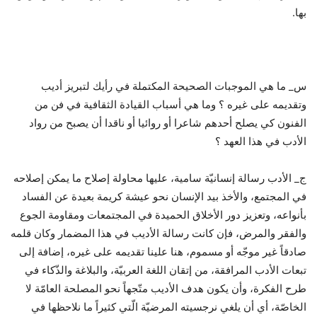
بها.
س_ ما هي الموجبات الصحيحة المكتملة في رأيك لتبريز أديب
وتقديمه على غيره ؟ وما هي أسباب القيادة الثقافية في فن من
الفنون كي يصلح أحدهم شاعرا أو روائيا أو ناقدا أن يصبح من رواد
الأدب في هذا العهد ؟
ج_ الأدب رسالة إنسانيّة سامية، عليها محاولة إصلاح ما يمكن إصلاحه
في المجتمع، والأخذ بيد الإنسان نحو عيشة كريمة بعيدة عن الفساد
بأنواعه، وتعزيز دور الأخلاق الحميدة في المجتمعات ومقاومة الجوع
والفقر والمرض، فإن كانت رسالة الأديب في هذا المضمار وكان قلمه
صادقاً غير موجّه أو مسموم، هنا علينا تقديمه على غيره، إضافة إلى
تبعات الأدب المرافقة، من إتقان اللغة العربيّة، والبلاغة والذّكاء في
طرح الفكرة، وأن يكون هدف الأديب متّجهاً نحو المصلحة العامّة لا
الخاصّة، أي أن يلغي نرجسيته المرضيّة الّتي كثيراً ما نلاحظها في