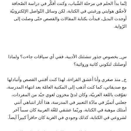
إنّما بدأ الحلم في مرحلة الشّباب، وكنت أفكّر في دراسة الصّحافة
لأحقّق هوايتي ورغبتي في الكتابة، لكن وسائل التّواصل الإلكترونيّة
أوجدت البديل، فبدأت بكتابة المقالات والقصص حتّى وصلت إلى
الرّواية.
س_ بخصوص جذور تنشئتك الأدبية، ففي أي سياقات جاءت؟ ولماذا
أوصلتك لتكوني كاتبة وروائية؟
ج_ منذ صغري وأنا أعشق القراءة، لهذا كنت أقتني القصص وأتبادلها
مع صديقاتي، كما كنت أذهب إلى المكتبة العامّة بعد انتهاء المدرسة،
تفوّقت باللغة العربيّة، وكان لديّ مخزون لغوي جيّد من المفردات،
جعلني أتميّز في مادّة التعبير في المدرسة، هذا أثار انتباهي أنني
أمتلك موهبة في الكتابة، وربّما عشقي للغّة العربية كان سبباً آخر
لشروعي في الكتابة، كذلك وجودي في الغربة كان حافزاً كبيراً أيضاً.