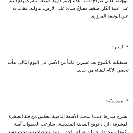
مهجّنة، تعالى صراخ الأب : هذه جذورنا أيّها الأوغاد، تناثرت بقع الدّم
على عتبة الدّار، سقط مفتاحٌ صدئ على الأرض، تناولته، فقأت به
عين الوثيقة المزوّرة.
٢- أسير :
استقبلته بالدّموع بعد عشرين عاماً من الأسر، في اليوم التّالي بدأت
تحصي الأيّام للقائه من جديد.
٣- مقدسيّة :
انشرح صدرها عندما لمحت الأشعة الذهبية تنعكس من قبة الصخرة
المشرفة.. ازداد توهج المدينة المقدسة.. سارعت الخطوات آملة
ركوعا وسجودا.. حاولت تسلق الجدار.. تبعثرت حبات تينٍ تحت جسدٍ