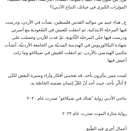
المؤثرات الكبرى في حياتك، النتاج الأدبي)؟
ج_ هناء عبيد من مواليد القدس فلسطين، نشأت في الأردن، ودرست
فيها المرحلة الابتدائية، ثم انتقلت للعيش في السّعودية مع أسرتي
ودرست فيها حتّى المرحلة الثّانوية، ثمّ عدت للأردن وحصلت على
شهادة البكالوريوس في الهندسة المدنيّة من الجامعة الأردنيّة، أنشأت
مكتبي الهندسي بالأردن، ثم انتقلت للعيش في شيكاغو وما زلت
أعيش فيها.
لست ممن يتأثرون بأحد، قد تعجبني أفكار وآراء وسيرة البعض لكنّي
لا أتأثّر بأحد، حيث أجد أنّ لكلّ إنسان بصمته الخاصّة به.
نتاجي الأدبي رواية “هناك في شيكاغو” صدرت عام ٢٠٢٠
رواية منارة الموت صدرت عام ٢٠٢٢
أعمال أخرى قيد الطّبع