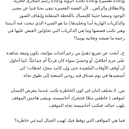
وإعادة تفسيره وإعادة تجديد الرؤية وإعادة رسم المجرى للحرية
والانطلاق والركض… لأن القصة القصيرة تبقى بحثا فنيا عن معنى
الوجود وسعيا حثيثا للإمساك باللحظة المنفلتة وإيقاف الصور
والذكريات الهاربة أبدا وتخليدها.) ما هو الشيء الذي تبحث عنه أديبتنا
وهي تكتب قصصها وما هي الذكريات التي تحاولين القبض عليها في
زحمة ما نعيشه ونعانيه يوميا؟
ج_ أبحث عن تفريغ ذهنيّ من زخم أحداث مؤلمة، تكون وثيقة شاهدة
على جرم أخلاقيّ، أو وحشيّ سواء كان فرديّاً أم جماعيّاً، كما أحاول
أن أوقف الأوقات السّعيدة حتى وإن كانت مجرّد لحظات؛ كي
أستعيدها في يوم تشتاق فيه روحي المتعبة إلى طوق نجاة.
س_ لا يختلف اثنان في كون الخاطرة تكتب عندما يتعرض الإنسان
لموقف ( عاطفي مثلا) فتتحرك أحاسيسه، ويبقى هاجس الموقف
يلهب خياله، فيكتب أحاسيسه تجاه الموقف.
فما هي المواقف التي توقظ فيك لهيب الخيال لتبدعي خاطرة؟