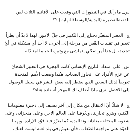
س_ ما رأيك في التطورات التي وقعت على الأقانيم الثلاث لفن
القصةالقصيرة (البداية/الوسط/النهاية ) ؟؟
ج_ العصر المتغيّر يحتاج إلى التّغيير في جلّ الأمور، لهذا لا بدّ أن يطرأ
تغيير في تقنيات القّص من مرحلة إلى أخرى، لا أجد أي مشكلة في أيّ
تجديد، بل هذا أمر صحّي يتماشى مع وتيرة الحياة المتبدّلة.
س_ على امتداد التاريخ الإنساني كانت الهجرة هي التعبير الشجاع
عن عزم الأفراد على تجاوز الصعاب. هكذا وضعت الأمم المتحدة
تعريفاً لذلك السعي الذي يضطر إليه بعض البشر في سبيل الوصول
إلى الأفضل. ترى ماذا أضاف لك المهجر أستاذة هناء؟
ج_ لا شكّ أنّ الانتقال من مكان إلى آخر يضيف إلى ذخيرة معلوماتنا
الكثير، ويثري تجاربنا، ويعّرفنا على العالم الآخر، وعلى منجزاته، وعلى
شعوبه المختلفة بعاداته وتقاليده، كما يعزّز فينا قوّة الإرادة، ويهبنا
القوّة على مواجهة الصّعاب، فأن تعيش في بلد لغته ليست لغتك،