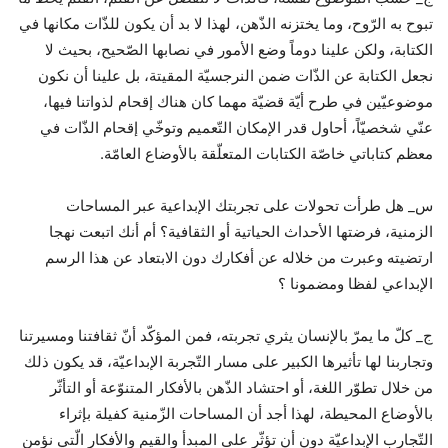
تبوح به الرّوح، وما يختزنه الذّهن، لهذا لا بد أن يكون للذّات مكانها في
الكتابة، ولكن علينا دوماً وضع الأمور في نصابها الصّحيح، بحيث لا
نجعل الكتابة عن الذّات ضمن النرجسيّة المقيتة، بل علينا أن نكون
موضوعيّين في طرح أيّة قضيّة مهما كان هناك إقحام لذواتنا فيها،
عنّي شخصيّاً، أحاول قدر الإمكان التّعميم وتوخّي إقحام الذّات في
معظم كتاباتي خاصّة الكتابات المتعلّقة بالأوضاع العامّة.
س_ هل طرأت تحولات على تجربتك الإبداعية عبر المساحات
الزمنية، فرضتها الأحداث الحياتية أو الثقافية؟ أم أنك اتبعت نهجا
ارتضيته وعبرت من خلاله عن أفكارك دون الابتعاد عن هذا الرسم
الإبداعي لفظا ومضمونا ؟
ج_ كلّ ما يمرّ بالإنسان يثري تجربته، فمن المؤكّد أنّ ثقافتنا ومسيرتنا
وتجاربنا لها تأثيرها الكبير على مسار التّجربة الإبداعيّة، قد يكون ذلك
من خلال تطوّر اللغة، أو احتشاد الذّهن بالأفكار المتنوّعة أو التأثّر
بالأوضاع المحيطة، لهذا أجد أن المساحات الزّمنية كفيلة بإثراء
التّجارب الإبداعيّة دون أن تؤثّر على المبدأ والقيم والأفكار الّتي نؤمن