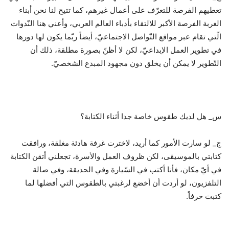
تعطيهم الفرصة للتعرّف على أعمال غيرهم، كما تتيح لنا نحن أبناء
الغربة الفرصة الأكبر للالتقاء بأدباء العالم العربي، وأعني هنا النّدوات
الّتي تقام عبر مواقع التّواصل الاجتماعيّ، أيضاً ربّما يكون لها دورها
في تطوير العمل الإبداعيّ، لكن لا أظنّ بصورة مطلقة، ذلك أن
التّطوير لا يمكن أن يخلق دون مجهود المبدع الشخصيّ.
س_ هل لديك طقوس خاصة جدا أثناء الكتابة؟
ج_ لو سارت الأمور كما أريد، لاخترت غرفة هادئة مغلقة، ورافقت
كتابتي بالموسيقى، لكن ظروف العمل والأسرة، تجعلني أتقن الكتابة
في أيّ مكان، فأنا أكتب في السّيارة وفي الحديقة، وفي صالة
التلفزيون، لو أردت أن أخضع لرغبتي بالطقوس التي أفضلها لما
كتبت حرفاً.