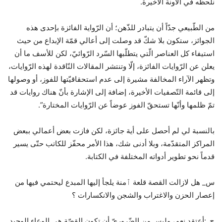
نلحظه في الآونة الأخيرة.
من الطّبيعي جدّاً أن يتبادر للذّهن؛ أن الرّواية الفائزة بإحدى هذه
الجوائز، ستكون بلا شكّ قد وصلت إلى أعالي قمّة الإبداع من حيث
استيفاء كل العناصر الّتي يتطلّبها السّرد الرّوائيّ، لكن للأسف ما أن
يعلن عن الرّوايات الفائزة، إلّا وتنتشر المقالات النّاقدة لهذه الرّوايات،
وتظهر الآراء المخالفة مشيرة إلى عدم استحقاقيّتها للفوز، أو وصولها
إلى قائمة التّصفيات الأخيرة، إضافة إلى الإشارة بأنّ هناك روايات قد
تمّ ظلمها وأنّها تستحقّ الفوز عوضاً عن الرّوايات المختارة”.
بالنسبة لي لم أحصل على أية جائزة، لكن فازت بعض أعمالي ببعض
المراكز المتقدّمة، وبلا أدنى شك، هذا الأمر محفّز للكاتب حتّى يسير
قدماً نحو تطوير أدواته المختلفة في الكتابة.
س_ هل لازالت القصة قلعة ٱمنة يلجأ إليها المبدع ليحتمي فيها من
إعصار الحزن والاغتراب والشجن والانكسارات ؟
ج_:أعتقد نعم، وليس من الضّروريّ أن تكون القصّة هي الوعاء الوحيد