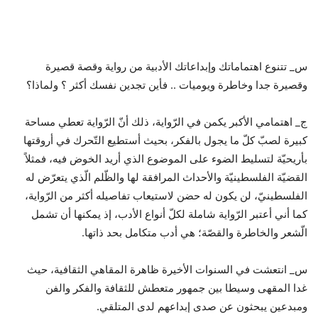
س_ تتنوع اهتماماتك وإبداعاتك الأدبية من رواية وقصة قصيرة
وقصيرة جدا وخاطرة ويوميات .. فأين تجدين نفسك أكثر ؟ ولماذا؟
ج_ اهتمامي الأكبر يكمن في الرّواية، ذلك أنّ الرّواية تعطي مساحة
كبيرة لصبّ كلّ ما يجول بالفكر، بحيث أستطيع التّحرك في أروقتها
بأريحيّة لتسليط الضوء على الموضوع الذي أريد الخوض فيه، فمثلاً
القضيّة الفلسطينيّة والأحداث المرافقة لها والظّلم الّذي يتعرّض له
الفلسطينيّ، لن يكون له حضن لاستيعاب تفاصيله أكثر من الرّواية،
كما أني أعتبر الرّواية شاملة لكلّ أنواع الأدب، إذ يمكنها أن تشمل
الّشعر والخاطرة والقصّة؛ هي أدب متكامل بحد ذاتها.
س_ انتعشت في السنوات الأخيرة ظاهرة المقاهي الثقافية، حيث
غدا المقهى وسيطا بين جمهور متعطش للثقافة والفكر والفن
ومبدعين يبحثون عن صدى إبداعهم لدى المتلقي.