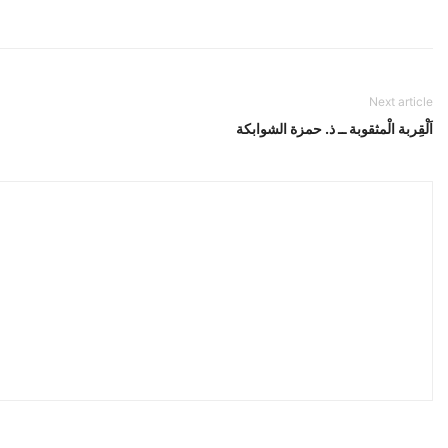
Next article
اَلْقِربة الْمثقوبة ــ ذ. حمزة الشوابكة