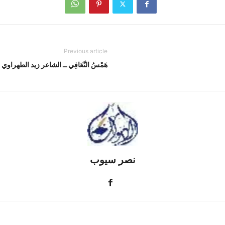
Previous article
هَمْسُ التَّعَافِي ــ الشاعر زيد الطهراوي
نصر سيوب