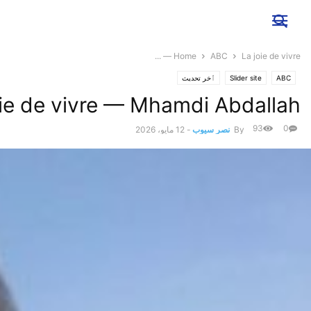
Home
ABC
La joie de vivre — ...
ABC
Slider site
ٱخر تحديث
oie de vivre — Mhamdi Abdallah
93
0
By
نصر سيوب
-
12 مايو، 2026