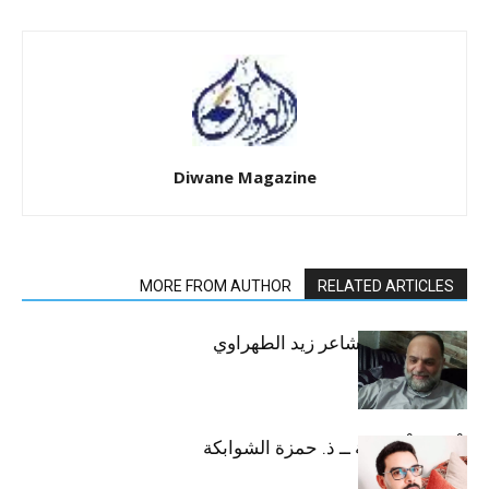
Diwane Magazine
MORE FROM AUTHOR
RELATED ARTICLES
وهج كسير ــ الشاعر زيد الطهراوي
اَلْقِربة الْمثقوبة ــ ذ. حمزة الشوابكة