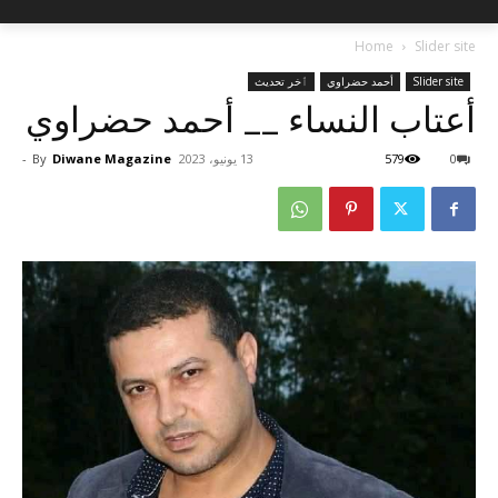
Home
Slider site
Slider site
أحمد حضراوي
ٱخر تحديث
أعتاب النساء __ أحمد حضراوي
0
579
13 يونيو، 2023
Diwane Magazine
By
-