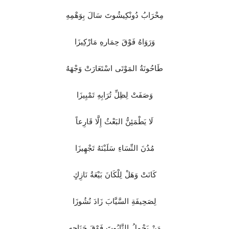
مِحْرَابُ دُونْكِيشُوتَ سَالَ بِوَهْمِهِ
وَرَوَاهُ فَوْقَ حِمَارهِ مَارْكِيزَا
طَاحُونَةُ المَوْتَى اسْتَعَارَتْ وَجْهَهُ
وَصَفَتْ لِظِلِّ تُرَابِهِ تَمْيِيزَا
لَا يَطْمَئِنُّ البَعْثُ إِلَّا قَارِعاً
مُدُنَ النِّسَاءِ سَلَبْنَهُ تَجْهِيزَا
كَانَتْ وَهَلْ لِلْكَانَ بَيْعَةُ نَازِكٍ
لِصَحِيفَةِ السَّيَّابَ زَادَ نُشُوزَا
مَنْ يَحْمِلُ التَّابُوتَ فَوْقَ جَنَاحِهِ