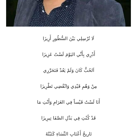
لَا تُرْسِلِي بَيْنَ السُّطُورِ أَزِيزَا
أَدْرِي بِأَنِّي اليَوْمَ لَسْتُ عَزِيزَا
اَلحُبُّ كَانَ وَلَمْ يَعُدْ فَتَحَرَّرِي
مِنْ وَهْمِ قَيْدِي وَانْقُضِي تَطْرِيزَا
أَنَا لَسْتُ قَيْساً فِي الغَرَامِ وَأَنْتِ مَا
قَدْ كُنْتِ فِي بَذْلِ الصَّفَا تِيرِيزَا
تَارِيخُ أَعْتَابِ النِّسَاءِ كَتَبْتُهُ