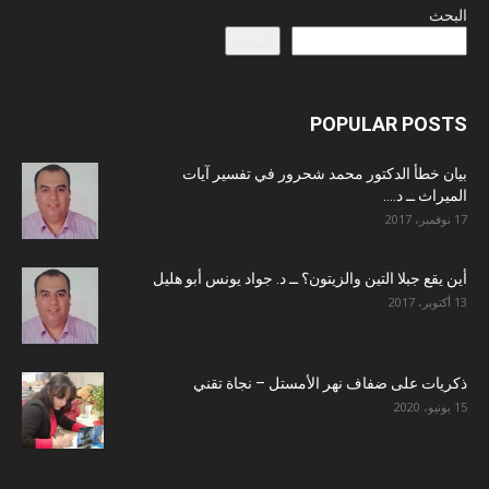
البحث
البحث
POPULAR POSTS
بيان خطأ الدكتور محمد شحرور في تفسير آيات
الميراث ــ د....
17 نوفمبر، 2017
أين يقع جبلا التين والزيتون؟ ــ د. جواد يونس أبو هليل
13 أكتوبر، 2017
ذكريات على ضفاف نهر الأمستل – نجاة تقني
15 يونيو، 2020