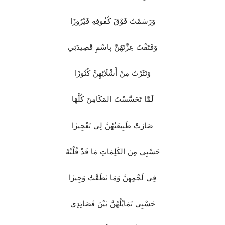
وَرَسَمْتُ فَوْقَ كُفُوفِهِ فَيْرُوزَا
وَفَتَقْتُ عِزَّتَهُنَّ بِاسْمِ قَصِيدَتِي
وَنَثَرْتُ مِنْ أَشْلَائِهِنَّ كُنُوزَا
لَمَّا تَحَسَّسْتُ المَكَامِنَ كُلَّهَا
صَارَتْ طَبِيعَتُهُنَّ لِي تَعْجِيزَا
حَسْبِي مِنَ الكَلِمَاتِ مَا قَدْ قُلْتُهُ
فِي لَجْمِهِنَّ وَمَا نَطَقْتُ وَجِيزَا
حَسْبِي تَمَايُلُهُنَّ بَيْنَ قَصَائِدِي