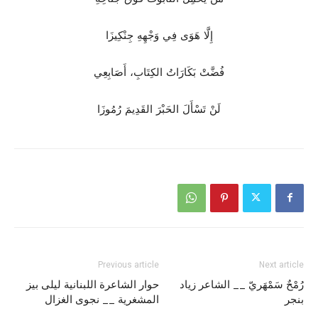
إِلَّا هَوَى فِي وَجْهِهِ جِنْكِيزَا
فُضَّتْ بَكَارَاتُ الكِتَابِ، أَصَابِعِي
لَنْ تَسْأَلَ الحَبْرَ القَدِيمَ رُمُوزَا
Previous article
Next article
رُمْحٌ سَمْهَريّ __ الشاعر زياد
حوار الشاعرة اللبنانية ليلى بيز
بنجر
المشغرية __ نجوى الغزال