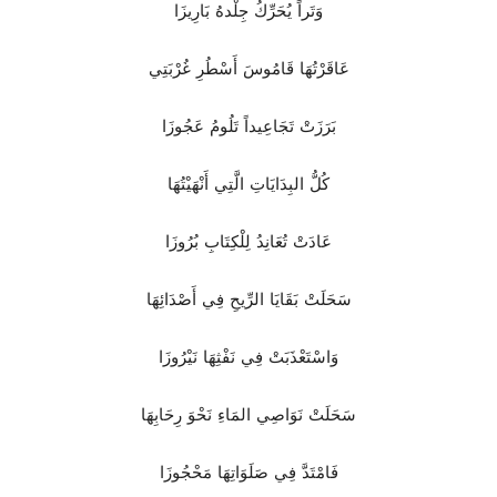
وَتَراً يُحَرِّكُ جِلْدهُ بَارِيزَا
عَاقَرْتُهَا قَامُوسَ أَسْطُرِ غُرْبَتِي
بَرَزَتْ تَجَاعِيداً تَلُومُ عَجُوزَا
كُلُّ البِدَايَاتِ الَّتِي أَنْهَيْتُهَا
عَادَتْ تُعَانِدُ لِلْكِتَابِ بُرُوزَا
سَحَلَتْ بَقَايَا الرِّيحِ فِي أَصْدَائِهَا
وَاسْتَعْذَبَتْ فِي نَفْثِهَا نَيْرُوزَا
سَحَلَتْ نَوَاصِي المَاءِ نَحْوَ رِحَابِهَا
فَامْتَدَّ فِي صَلَوَاتِهَا مَحْجُوزَا