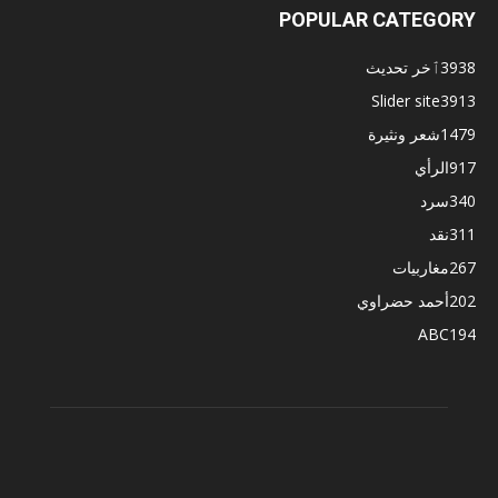
POPULAR CATEGORY
3938
ٱخر تحديث
Slider site
3913
1479
شعر ونثيرة
917
الرأي
340
سرد
311
نقد
267
مغاربيات
202
أحمد حضراوي
ABC
194