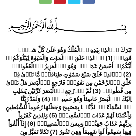
تَبَٰرَكَ اَ
لذِے بِيَدِهِ اِ
لْمُلْكُ وَهُوَ عَلَىٰ كُلِّ شَےْءٖ
قَدِيرٌ
(1) اِ
لذِے خَلَقَ اَ
لْمَوْتَ وَالْحَيَوٰةَ لِيَبْلُوَكُمُ
ۥ
أَيُّكُمُ
ۥ
ٓ أَحْسَنُ عَمَلاٗ
وَهُوَ اَ
لْعَزِيزُ اُ
لْغَفُورُ
(2) اُ
لذِے خَلَقَ سَبْعَ سَمَٰوَٰتٍ طِبَاقاٗ
مَّا تَر
ىٰ فِے
خَلْقِ اِ
لرَّحْمَٰنِ مِن تَفَٰوُتٖ
فَارْجِعِ اِ
لْبَصَرَ هَلْ تَر
ىٰ
مِن فُطُورٖ
(3) ثُمَّ اَ
رْجِعِ اِ
لْبَصَرَ كَرَّتَيْنِ يَنقَلِبِ
اِلَيْكَ اَ
لْبَصَرُ خَاسِئاٗ وَهُوَ حَسِيرٞ
(4) وَلَقَدْ زَيَّنَّا
اَ
لسَّمَآءَ اَ
لدُّنْي
ا بِمَصَٰبِيحَ وَجَعَلْنَٰهَا رُجُوماٗ لِّلشَّيَٰطِينِ
وَأَعْتَدْنَا لَهُمْ عَذَابَ اَ
لسَّعِيرِ
(5) وَلِلذِينَ كَفَرُواْ
بِرَبِّهِمْ عَذَابُ جَهَنَّمَ
وَبِيسَ اَ
لْمَصِيرُ
(6) إِذَآ أُلْقُواْ
فِيهَا سَمِعُواْ لَهَا شَهِيقاٗ وَهِيَ تَفُورُ (7) تَكَادُ تَمَيَّزُ مِنَ