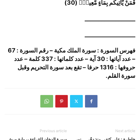
فَمَنْ يَّاتِيكُم بِمَآءٍ مَّعِينٖ
(30)
__________________
__________________
فهرس السورة :
سورة الملك مكية – رقم السورة : 67
– عدد آياتها : 30 آية – عدد كلماتها : 337 كلمة – عدد
حروفها : 1316 حرفا – تقع بعد سورة التحريم وقبل
سورة القلم.
Previous article
Next article
خاطرة : على كتِفي منذ دهْر __ نور
سورة الدخان للقراءة برواية ورش