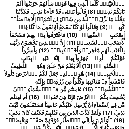
اَ
لْغَيْظِ
كُلَّمَآ أُلْقِيَ فِيهَا فَوْجٞ سَأَلَهُمْ خَزَنَتُهَآ أَلَمْ
يَاتِكُمْ نَذِيرٞ
(8) قَالُواْ بَل
ىٰ قَدْ جَآءَنَا نَذِيرٞ فَكَذَّبْنَا
وَقُلْنَا مَا نَزَّلَ اَ
للَّهُ مِن شَےْءٍ اِنَ اَنتُمُ
ۥ
ٓ إِلَّا فِے ضَلَٰلٖ
كَبِيرٖ
(9) وَقَالُواْ لَوْ كُنَّا نَسْمَعُ أَوْ نَعْقِلُ مَا كُنَّا فِےٓ
أَصْحَٰبِ اِ
لسَّعِيرِ
(10) فَاعْتَرَفُواْ بِذَن
بِهِمْ فَسُحْقاٗ
لِّأَصْحَٰبِ اِ
لسَّعِيرِ
(11) إِنَّ اَ
لذِينَ يَخْشَوْنَ رَبَّهُم
بِالْغَيْبِ لَهُم مَّغْفِرَةٞ وَأَجْرٞ كَبِيرٞ
(12) وَأَسِرُّواْ
قَوْلَكُمُ
ۥ
ٓ أَوِ اِ
جْهَرُواْ بِهِ
ۦ
إِنَّهُ
ۥ
عَلِيمُ
بِذَاتِ
اِ
لصُّدُورِ
(13) أَلَا يَعْلَمُ مَنْ خَلَقَ وَهُوَ اَ
للَّطِيفُ
اُ
لْخَبِيرُ
(14) هُوَ اَ
لذِے جَعَلَ لَكُمُ اُ
لَارْضَ ذَلُولاٗ
فَامْشُواْ فِے مَنَاكِبِهَا وَكُلُواْ مِن رِّزْقِهِ
ۦۖ
وَإِلَيْهِ
اِ
لنُّشُورُ
(15) ءَامِنتُم مَّن فِے اِ
لسَّمَآءِ ا
َنْ
يَّخْسِفَ بِكُمُ اُ
لَارْضَ فَإِذَا هِيَ تَمُورُ
(16) أَمَ اَمِنتُم
مَّن فِے اِ
لسَّمَآءِ ا
َنْ يُّرْسِلَ عَلَيْكُمْ حَاصِباٗ
فَسَتَعْلَمُونَ كَيْفَ
نَذِيرِ
ۦۖ
(17) وَلَقَدْ كَذَّبَ اَ
لذِينَ مِن قَبْلِهِمْ فَكَيْفَ كَانَ نَكِيرِ
ۦ
(18)
۞
أَوَلَمْ يَرَوِاْ اِلَي اَ
لطَّيْرِ فَوْقَهُمْ صَٰٓفَّٰتٖ وَيَقْبِضْنَ
مَا يُمْسِكُهُنَّ إِلَّا اَ
لرَّحْمَٰنُ
إِنَّهُ
ۥ
بِكُلِّ شَےْءِ