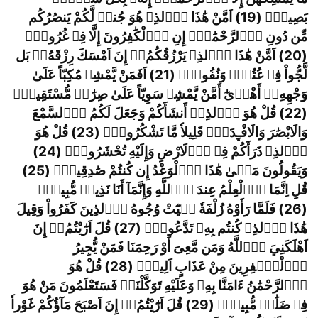
بَصِيرٌ
(19) اَمَّنْ هَٰذَا اَ
لذِے هُوَ جُندٞ لَّكُمْ يَنصُرُكُم
مِّن دُونِ اِ
لرَّحْمَٰنِ
إِنِ اِ
لْكَٰفِرُونَ إِلَّا فِے غُرُورٍ
(20) اَمَّنْ هَٰذَا اَ
لذِے يَرْزُقُكُمُ
ۥ
ٓ إِنَ اَمْسَكَ رِزْقَهُ
ۥۖ
بَل
لَّجُّواْ فِے عُتُوّٖ وَنُفُورٍ
(21) اَفَمَنْ يَّمْشِے مُكِبّاً عَلَىٰ
وَجْهِهِ
ۦ
ٓ أَهْد
ىٰٓ أَمَّنْ يَّمْشِے سَوِيّاً عَلَىٰ صِرَٰطٖ مُّسْتَقِيمٖ
(22) قُلْ هُوَ اَ
لذِےٓ أَنشَأَكُمْ وَجَعَلَ لَكُمُ اُ
لسَّمْعَ
وَالَابْصَٰرَ وَالَافْـِٕدَةَ
قَلِيلاٗ مَّا تَشْكُرُونَ
(23) قُلْ هُوَ
اَ
لذِے ذَرَأَكُمْ فِے اِ
لَارْضِ وَإِلَيْهِ تُحْشَرُونَ
(24)
وَيَقُولُونَ مَت
ىٰ هَٰذَا اَ
لْوَعْدُ إِن كُنتُمْ صَٰدِقِينَ
(25)
قُلِ اِنَّمَا اَ
لْعِلْمُ عِندَ اَ
للَّهِ وَإِنَّمَآ أَنَا نَذِيرٞ مُّبِينٞ
(26) فَلَمَّا رَأَوْهُ زُلْفَةٗ س
يَٓٔتْ وُجُوهُ اُ
لذِينَ كَفَرُواْ وَقِيلَ
هَٰذَا اَ
لذِے كُنتُم بِهِ
ۦ
تَدَّعُونَ
(27) قُلَ اَرَٰٓيْتُمُ
ۥ
ٓ إِنَ
اَهْلَكَنِيَ اَ
للَّهُ وَمَن مَّعِىَ أَوْ رَحِمَنَا فَمَنْ يُّجِيرُ
اُ
لْك
ٰفِرِينَ مِنْ عَذَابٍ اَلِيمٖ
(28) قُلْ هُوَ
اَ
لرَّحْمَٰنُ ءَامَنَّا بِهِ
ۦ
وَعَلَيْهِ تَوَكَّلْنَا
فَسَتَعْلَمُونَ مَنْ هُوَ
فِے ضَلَٰلٖ مُّبِينٖ
(29) قُلَ اَرَٰٓيْتُمُ
ۥ
ٓ إِنَ اَصْبَحَ مَآؤُكُمْ غَوْراٗ