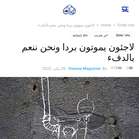
Slider site
Home
لاجئون يموتون بردا ونحن ننعم بالدفء
Slider site
ٱخر تحديث
حالة إنسانية
لاجئون يموتون بردا ونحن ننعم
بالدفء
478
0
By
Diwane Magazine
-
29 يناير، 2022