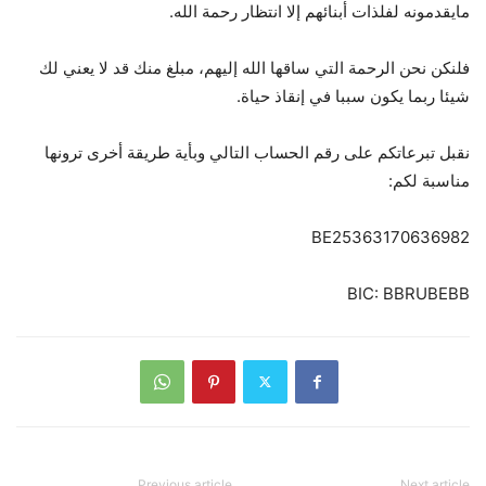
ما
يقدمونه
لفلذات
أبنائهم
إلا
انتظار
رحمة
الله
.
فلنكن
نحن
الرحمة
التي
ساقها
الله
إليهم،
مبلغ
منك
قد
لا
يعني
لك
شيئا
ربما
يكون
سببا
في
إنقاذ
حياة
.
نقبل
تبرعاتكم
على
رقم
الحساب
التالي
وبأية
طريقة
أخرى
ترونها
مناسبة
لكم
:
BE25363170636982
BIC: BBRUBEBB
Previous article
Next article