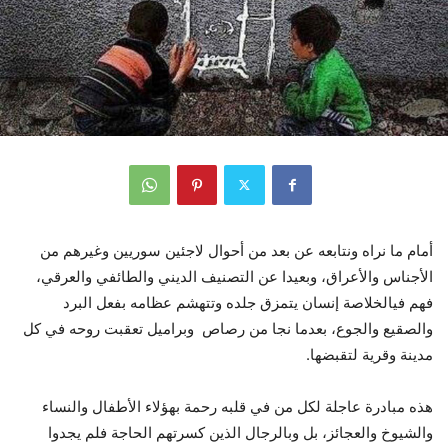
أمام
ما
نراه
ونتابعه
عن
بعد
من
أحوال
لاجئين
سوريين
وغيرهم
من
الأجناس
والأعراق،
وبعيدا
عن
التصنيف
الديني
والطائفي
والعرقي،
فهم
في
الخلاصة
إنسان
يتمزق
جلده
وتتهشم
عظامه
بفعل
البرد
والصقيع والجوع،
بعدما
نجا
من
رصاص
وبراميل
تعقبت
روحه
في
كل
مدينة
وقرية لتقبضها
.
هذه
مبادرة
عاجلة
لكل
من
في
قلبه
رحمة
بهؤلاء
الأطفال
والنساء
والشيوخ
والعجائز،
بل
وبالرجال
الذين
كسرتهم
الحاجة
فلم
يجدوا