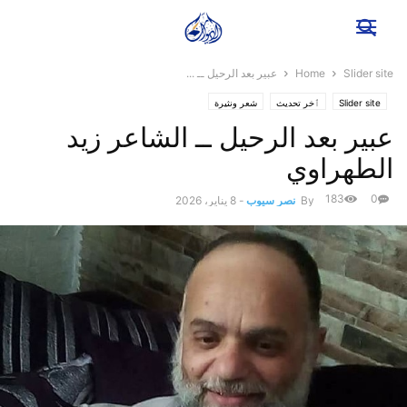
Slider site
Home
عبير بعد الرحيل ــ ...
Slider site
ٱخر تحديث
شعر ونثيرة
عبير بعد الرحيل ــ الشاعر زيد
الطهراوي
183
0
By
نصر سيوب
-
8 يناير، 2026