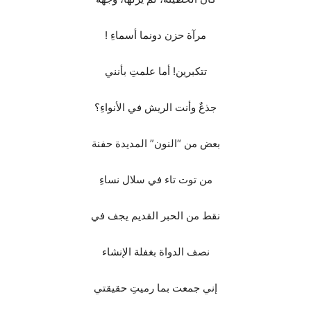
مرآة حزن دونما أسماءِ !
تتكبرين! أما علمتِ بأنني
جذعٌ وأنت الريش في الأنواءِ؟
بعض من “النون” المديدة حفنة
من توت تاء في سلال نساءِ
نقط من الحبر القديم يجف في
نصف الدواة بغفلة الإنشاء
إني جمعت بما رميتِ حقيقتي