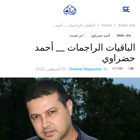
Slider site
Home
الباقيات الراجمات __ أحمد...
Slider site
أحمد حضراوي
ٱخر تحديث
الباقيات الراجمات __ أحمد
حضراوي
665
0
By
Diwane Magazine
-
10 أغسطس، 2022