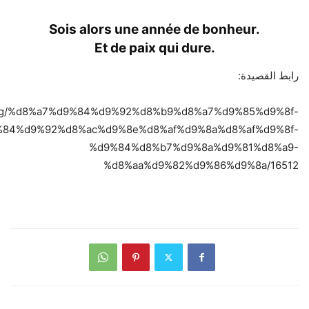
Sois alors une année de bonheur.
Et de paix qui dure.
رابط القصيدة:
e.org/%d8%a7%d9%84%d9%92%d8%b9%d8%a7%d9%85%d9%8f-
84%d9%92%d8%ac%d9%8e%d8%af%d9%8a%d8%af%d9%8f-
%d9%84%d8%b7%d9%8a%d9%81%d8%a9-
%d8%aa%d9%82%d9%86%d9%8a/16512