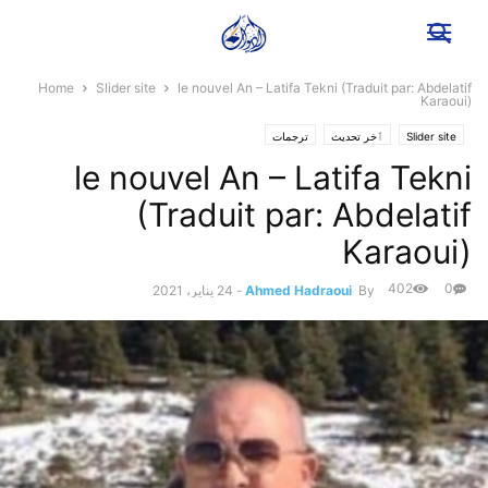
Home
Slider site
le nouvel An – Latifa Tekni (Traduit par: Abdelatif
Karaoui)
ترجمات
ٱخر تحديث
Slider site
le nouvel An – Latifa Tekni
(Traduit par: Abdelatif
Karaoui)
402
0
24 يناير، 2021
-
Ahmed Hadraoui
By